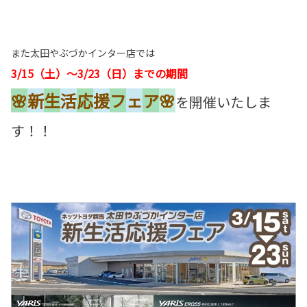
また太田やぶづかインター店では
3/15（土）～3/23（日）までの期間
🌸
新
生
活
応
援
フ
ェ
ア
🌸
を開催いたしま
す！！