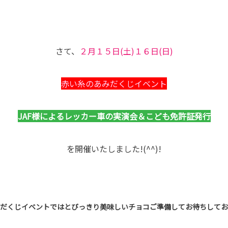
さて、
２月１５日(土)１６日(日)
赤い糸のあみだくじイベント
JAF様によるレッカー車の実演会＆こども免許証発行
を開催いたしました!(^^)!
だくじイベントではとびっきり美味しいチョコご準備してお待ちしており