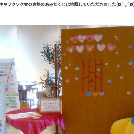
キ❤ワクワク💖の白熱のあみだくじに挑戦していただきました(❁´◡`❁)🍫