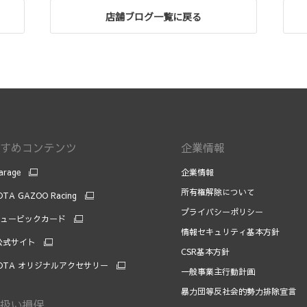
店舗ブログ一覧に戻る
すめコンテンツ
企業情報
arage
企業情報
所有権解除について
TA GAZOO Racing
プライバシーポリシー
キュービックカード
情報セキュリティ基本方針
 公式サイト
CSR基本方針
OTA オリジナルアクセサリー
一般事業主行動計画
暴力団等反社会的勢力排除宣言
扱い損保