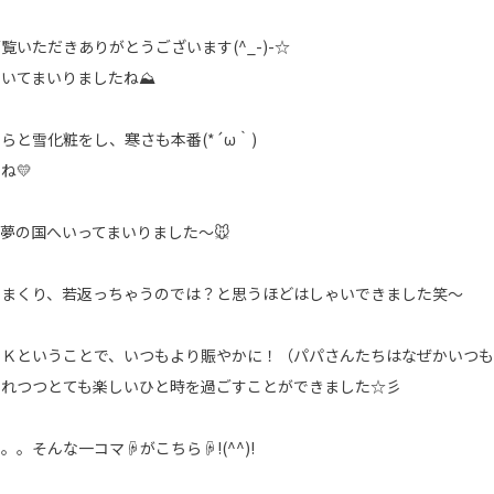
いただきありがとうございます(^_-)-☆
めいてまいりましたね⛰
らと雪化粧をし、寒さも本番(*´ω｀)
ね💛
夢の国へいってまいりました～🐭
りまくり、若返っちゃうのでは？と思うほどはしゃいできました笑～
Ｋということで、いつもより賑やかに！（パパさんたちはなぜかいつも
られつつとても楽しいひと時を過ごすことができました☆彡
。。そんな一コマ☟がこちら☟!(^^)!