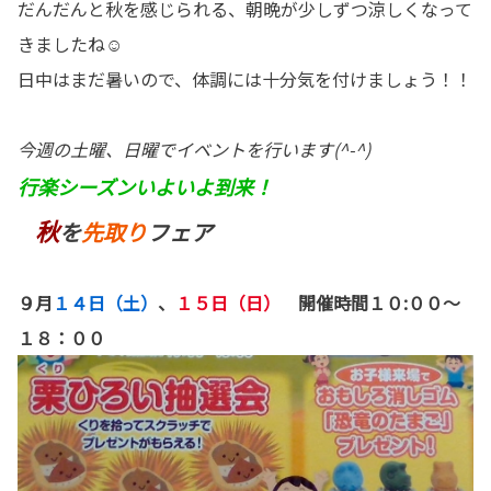
だんだんと秋を感じられる、朝晩が少しずつ涼しくなって
きましたね☺
日中はまだ暑いので、体調には十分気を付けましょう！！
今週の土曜、日曜でイベントを行います(^-^)
行楽シーズンいよいよ到来！
秋
を
先取り
フェア
９月
１４日（土）
、
１５日（日）
開催時間１０:００～
１８：００