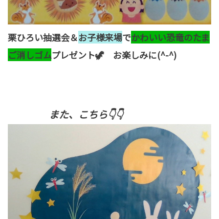
栗ひろい抽選会＆
お子様来場
で
かわいい恐竜のたま
ご消しゴム
プレゼント🦖 お楽しみに(^-^)
また、こちら👇👇