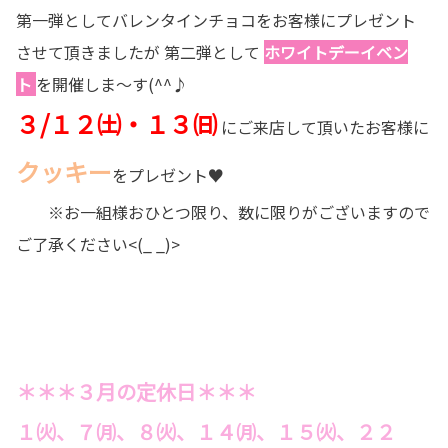
第一弾としてバレンタインチョコをお客様にプレゼント
させて頂きましたが 第二弾として
ホワイトデーイベン
ト
を開催しま～す(^^♪
３/１２㈯・１３㈰
にご来店して頂いたお客様に
クッキー
をプレゼント♥
※お一組様おひとつ限り、数に限りがございますので
ご了承ください<(_ _)>
＊＊＊３月の定休日＊＊＊
１㈫、７㈪、８㈫、１４㈪、１５㈫、２２