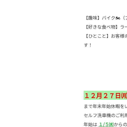
【趣味】バイク🏍
【好きな食べ物】ラー
【ひとこと】お客様
す！
１２月２７日㈪
まで年末年始休暇を
セルフ洗車機のご利用
年始は
１/５㈬
から