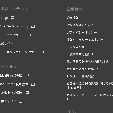
すめコンテンツ
企業情報
arage
企業情報
所有権解除について
TA GAZOO Racing
プライバシーポリシー
キュービックカード
情報セキュリティ基本方針
 公式サイト
CSR基本方針
OTA オリジナルアクセサリー
一般事業主行動計画
暴力団等反社会的勢力排除宣言
扱い損保
金融商品販売の勧誘方針
海上日動火災保険
レンタカー貸渡約款
お客様本位の保険業務に関する運
おいニッセイ同和損保
【FD宣言】
住友海上火災保険
カスタマーハラスメントに対する
針
保険ジャパン
リクルート