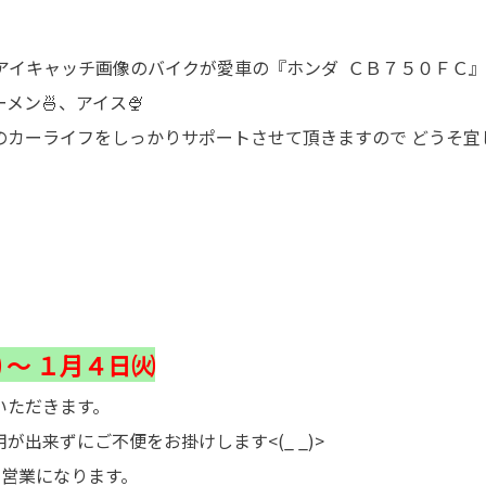
（アイキャッチ画像のバイクが愛車の『ホンダ ＣＢ７５０ＦＣ
メン🍜、アイス🍨
のカーライフをしっかりサポートさせて頂きますので どうそ宜
 ～ １月４日㈫
いただきます。
が出来ずにご不便をお掛けします<(_ _)>
の営業になります。