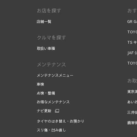
お店を探す
おす
店舗一覧
GR G
TOYO
クルマを探す
TS 
取扱い車種
JAF
TOY
メンテナンス
メンテナンスメニュー
お取
車検
東京
点検・整備
お得なメンテナンス
あい
ナビ更新
三井
タイヤのはき替え・お預かり
損害
スリ傷・凹み直し