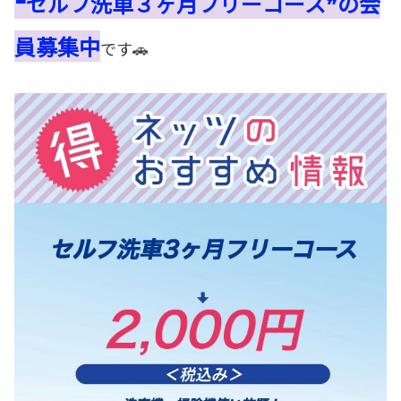
❝セルフ洗車３ヶ月フリーコース❞の会
員募集中
です🚗