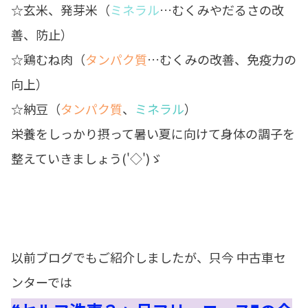
☆
玄米、発芽米
（
ミネラル
…むくみやだるさの改
善、防止）
☆
鶏むね肉
（
タンパク質
…むくみの改善、免疫力の
向上）
☆
納豆
（
タンパク質
、
ミネラル
）
栄養をしっかり摂って暑い夏に向けて身体の調子を
整えていきましょう('◇')ゞ
以前ブログでもご紹介しましたが、只今 中古車セ
ンターでは