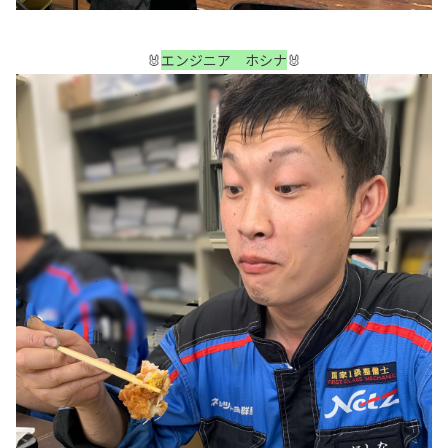
🐰
エンジニア ホシナ
🐰