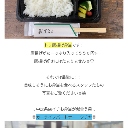
トリ唐揚げ弁当
です！
唐揚げがたーっぷり入って５５０円✨
唐揚げ好きにはたまりません☺♡
それでは最後に！！
美味しそうにお弁当を食べるスタッフたちの
写真をご覧ください☺笑
↓中之条店イチお弁当が似合う男↓
🐰
カーライフパートナー ツチヤ
🐰