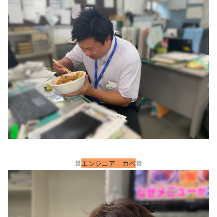
🐰
エンジニア カベ
🐰