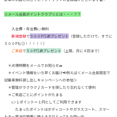
☆メール会員ポイントクラブ☆とは・・・？？
入会費・年会費👉無料
新規登録
で
５００P㌽🎁プレゼント
（登録しただけで、すでに
５００Pも🙄！！！！！）
ご来店
で
５０P㌽🎁プレゼント
（上限、月に４回まで）
＊点検時期をメールでお知らせ🚙
＊イベント情報をいち早くお届け📢例えば＜メール会員限定で
試乗車無料貸し出しキャンペーンへの参加＞
＊管理がラクラク♪カードを探したり忘れなくて便利
＊ご来店ごとにポイントがたまる
👉１ポイント＝１円としてご利用できます
たまったポイントはボディコートやガラスコート、スマー
トキー電池交換等に使えます💛とってもお得～🤩