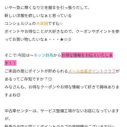
いや～急に寒くなり👚冬服👖を引っ張りだして、
新しい洋服を欲しいなぁと思っている
コンシェルジュの
大井田
です🙋✨
ポイントやお得なことが大好きなので、クーポンやポイントを使
ってお買い物したいなぁ・・・★☆彡
そこで❕今回は～
ネッツ群馬
から
お得な情報をお伝えいたしま
す！！
ご来店の度にポイントが貯められる
メール会員
ポイントクラブ
が
あるってご存知ですか？🙄
みなさんも、お得なクーポンやお得な情報って好きで興味ありま
すよね😊
中古車センターは、サービス整備工場がないお店になっています
が、
新車のお店と同じくポイントクラブの登録機がございます💻✨