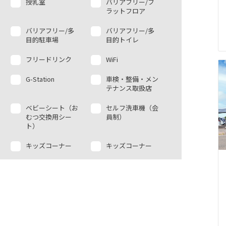
授乳室
バリアフリー/フ
ラットフロア
バリアフリー/多
バリアフリー/多
目的駐車場
目的トイレ
フリードリンク
WiFi
G-Station
車検・整備・メン
テナンス取扱店
ベビーシート（お
セルフ洗車機（会
むつ交換用シー
員制）
ト）
キッズコーナー
キッズコーナー
（パオタワール
ド）
AED
カーシェアステー
ション
福祉車両展示店