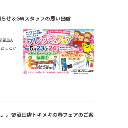
知らせ＆GWスタッフの思い出📸
馬沼田店
、あっとい
。。🌸沼田店トキメキの春フェアのご案