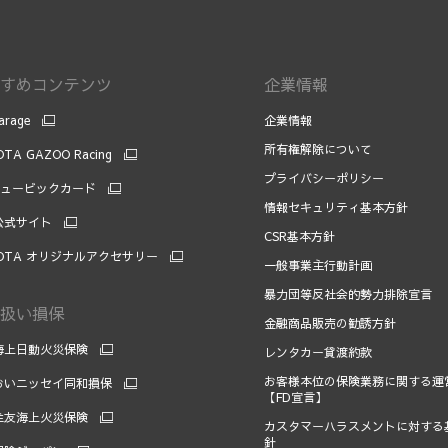
すめコンテンツ
企業情報
arage
企業情報
所有権解除について
TA GAZOO Racing
プライバシーポリシー
キュービックカード
情報セキュリティ基本方針
 公式サイト
CSR基本方針
OTA オリジナルアクセサリー
一般事業主行動計画
暴力団等反社会的勢力排除宣言
扱い損保
金融商品販売の勧誘方針
海上日動火災保険
レンタカー貸渡約款
お客様本位の保険業務に関する運
おいニッセイ同和損保
【FD宣言】
住友海上火災保険
カスタマーハラスメントに対する
針