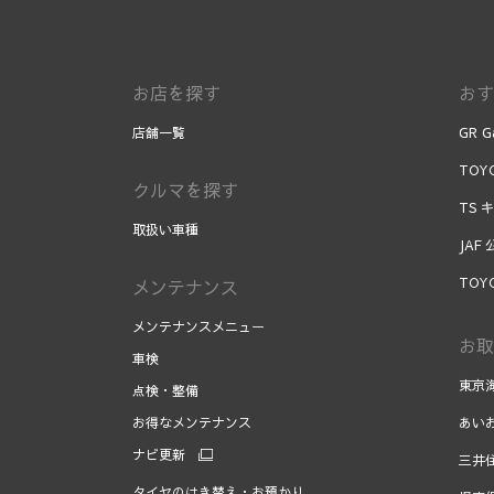
お店を探す
おす
店舗一覧
GR G
TOYO
クルマを探す
TS 
取扱い車種
JAF
TOY
メンテナンス
メンテナンスメニュー
お取
車検
東京
点検・整備
お得なメンテナンス
あい
ナビ更新
三井
タイヤのはき替え・お預かり