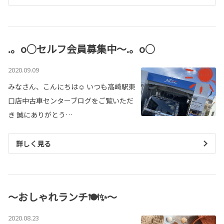
.。o○セルフ会員募集中～.。o○
2020.09.09
みなさん、こんにちは☺ いつも高崎駅東
口店中古車センターブログをご覧いただ
き 誠にありがとう…
詳しく見る
～おしゃれランチ🍽✨～
2020.08.23