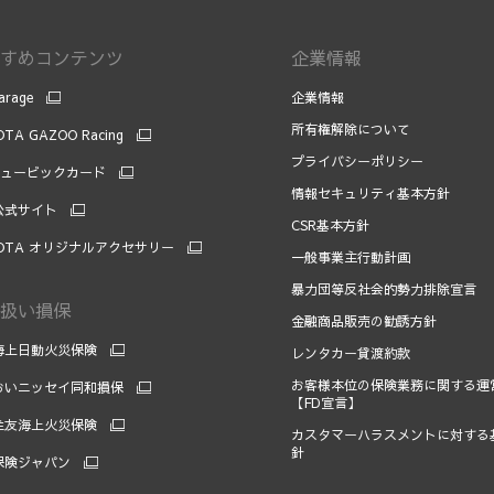
すめコンテンツ
企業情報
arage
企業情報
所有権解除について
TA GAZOO Racing
プライバシーポリシー
キュービックカード
情報セキュリティ基本方針
 公式サイト
CSR基本方針
OTA オリジナルアクセサリー
一般事業主行動計画
暴力団等反社会的勢力排除宣言
扱い損保
金融商品販売の勧誘方針
海上日動火災保険
レンタカー貸渡約款
お客様本位の保険業務に関する運
おいニッセイ同和損保
【FD宣言】
住友海上火災保険
カスタマーハラスメントに対する
針
保険ジャパン