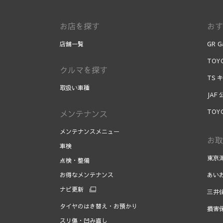
お店を探す
おす
店舗一覧
GR G
TOYO
クルマを探す
TS 
取扱い車種
JAF
TOY
メンテナンス
メンテナンスメニュー
お取
車検
東京
点検・整備
お得なメンテナンス
あい
ナビ更新
三井
タイヤのはき替え・お預かり
損害
スリ傷・凹み直し