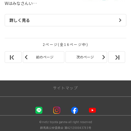
Wはみなさんい…
詳しく見る
2ページ(全16ページ中)
前のページ
次のページ
サイトマップ
お店を探す
店舗一覧
© netz toyota gunma all right reserved
クルマを探す
群馬県公安委員会 第421200043793号