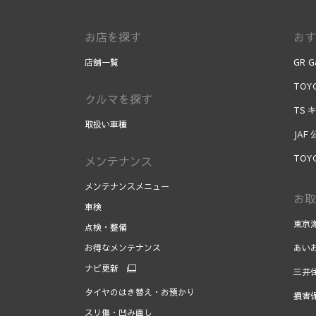
お店を探す
おす
店舗一覧
GR G
TOYO
クルマを探す
TS 
取扱い車種
JAF
TOY
メンテナンス
メンテナンスメニュー
お取
車検
東京
点検・整備
お得なメンテナンス
あい
ナビ更新
三井
タイヤのはき替え・お預かり
損害
スリ傷・凹み直し