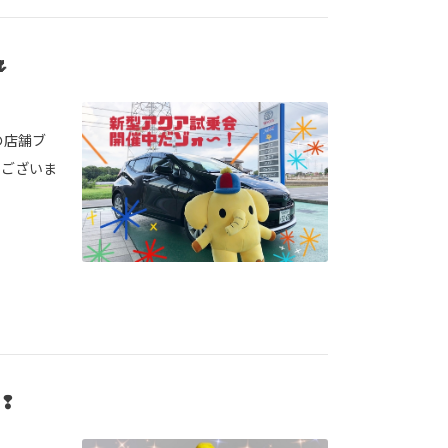

の店舗ブ
うございま
❢