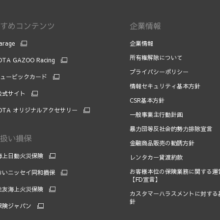
すめコンテンツ
企業情報
arage
企業情報
所有権解除について
TA GAZOO Racing
プライバシーポリシー
キュービックカード
情報セキュリティ基本方針
 公式サイト
CSR基本方針
OTA オリジナルアクセサリー
一般事業主行動計画
暴力団等反社会的勢力排除宣言
扱い損保
金融商品販売の勧誘方針
海上日動火災保険
レンタカー貸渡約款
お客様本位の保険業務に関する運
おいニッセイ同和損保
【FD宣言】
住友海上火災保険
カスタマーハラスメントに対する
針
保険ジャパン